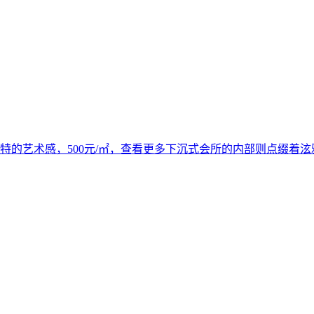
的艺术感，500元/㎡，查看更多下沉式会所的内部则点缀着泫雅