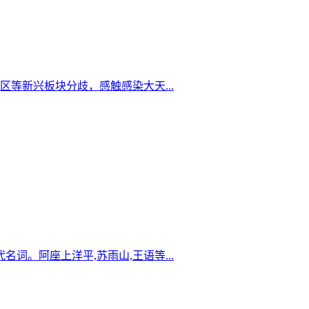
等新兴板块分歧，感触感染大天...
名词。阿座上洋平,苏雨山,王语等...