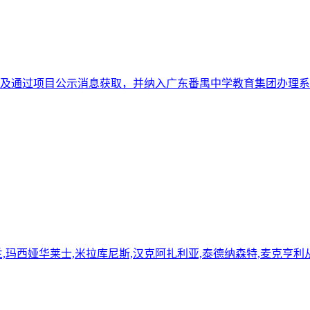
及通过项目公示消息获取，并纳入广东番禺中学教育集团办理系统
,玛西娅华莱士,米拉库尼斯,汉克阿扎利亚,泰德纳森特,麦克亨利从