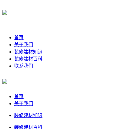
首页
关于我们
装修建材知识
装修建材百科
联系我们
首页
关于我们
装修建材知识
装修建材百科