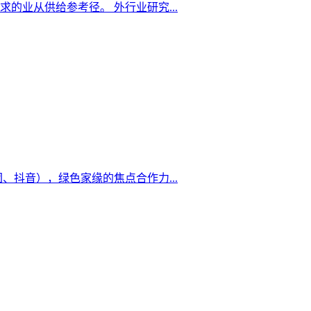
业从供给参考径。 外行业研究...
抖音），绿色家缘的焦点合作力...