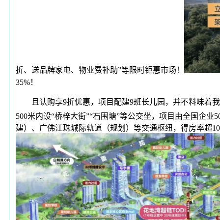
折、送品牌家电、物业费补助”等限时钜惠市场！
35%！
且认购享9折优惠，项目配建9班长儿园，并不料味着我方
500米内设“桥梓大街”“石围塘”等公交坐，项目由全国
建）、广佛江珠城际轨道（规划）等交通枢纽，得房率超10