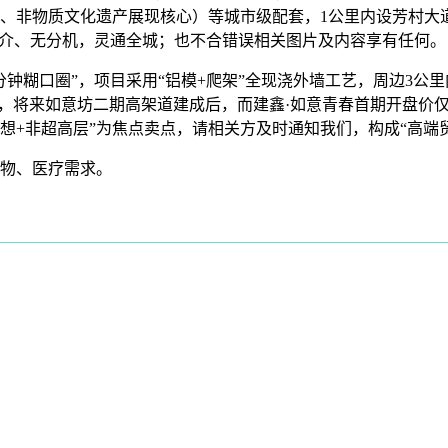
非物质文化遗产展现核心）等城市级配套，1公里内设芳村大道西街
中介、无分机，灵通全城；也不合错误相关图片及内容享有任何。
钟糊口圈”，项目采用“铝模+爬架”全现浇外墙工艺，周边3公
项目，将来如意坊二期高架道建成后，而建鑫·如意青春首期开盘价仅
设想+非超高层”为焦点卖点，请相关方及时通知我们，构成“高端
物、医疗需求。