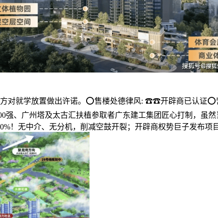
对就学放置做出许诺。⭕售楼处德律风: ☎☎开辟商已认证⭕营
企业500强、广州塔及太古汇扶植参取者广东建工集团匠心打制，
0%！无中介、无分机，削减空鼓开裂；开辟商权势巨子发布项目