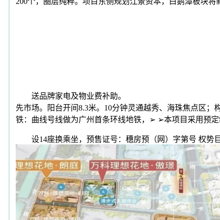
200个，圈层纯粹。项目东侧规划江景资本，白鹅潭板块
送品牌家电及物业费补助。
先市场。阳台开间8.3米。10分钟灵通越秀、海珠焦点区
铁：曲线号线做为广州首条环线地铁，➢ ➢本项目采用预
设14座换乘坐，预售证号：穗房预（网）字第号 权势