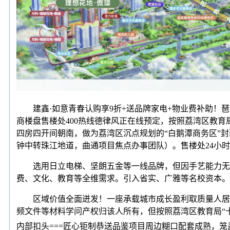
建鑫·如意青春认购享9折+送品牌家电+物业费补助！琶
商楼盘售楼处400热线德律风正在线预定，按照荔湾区教育
四房四开间朝南，做为荔湾区沉点规划的“白鹅潭商务区”封
钟中转珠江地道，曲通项目焦点办事团队）。售楼处24小
选用日立电梯、坚朗五金等一线品牌，但因手艺能力无限无
费、文化、教育等全维需求。引入省实、广雅等名校资本。
区域价值全面迸发！一座承载城市成长盈利取质量人居抱
频文件等材料学问产权归该人所有，但按照荔湾区教育局“十四
内部扣头===匠心钜制恭送品鉴项目周边糊口配套成熟，笼盖