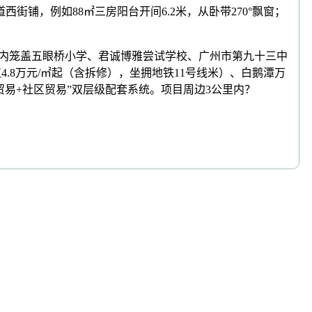
铺，例如88㎡三房阳台开间6.2米，从卧带270°飘窗；
里内笼盖五眼桥小学、君诚博雅尝试学校、广州市第九十三中
4.8万元/㎡起（含拆修），坐拥地铁11号线米）、白鹅潭万
贸易+社区贸易”双层级配套系统。项目周边3公里内？