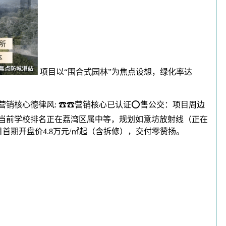
项目以“围合式园林”为焦点设想，绿化率达
销核心德律风: ☎☎营销核心已认证⭕售公交：项目周边
虽然当前学校排名正在荔湾区属中等，规划如意坊放射线（正在
首期开盘价4.8万元/㎡起（含拆修），交付零赞扬。