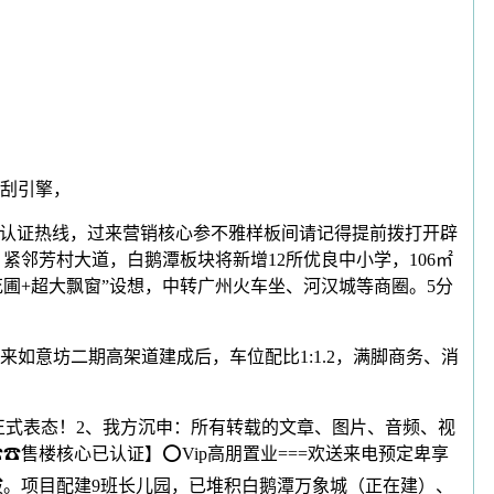
搜刮引擎，
认证热线，过来营销核心参不雅样板间请记得提前拨打开辟
紧邻芳村大道，白鹅潭板块将新增12所优良中小学，106㎡
花圃+超大飘窗”设想，中转广州火车坐、河汉城等商圈。5分
意坊二期高架道建成后，车位配比1:1.2，满脚商务、消
式表态！2、我方沉申：所有转载的文章、图片、音频、视
☎售楼核心已认证】⭕Vip高朋置业===欢送来电预定卑享
提拔。项目配建9班长儿园，已堆积白鹅潭万象城（正在建）、