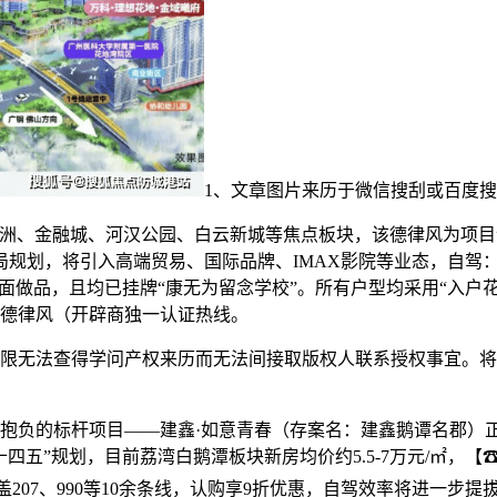
1、文章图片来历于微信搜刮或百度
洲、金融城、河汉公园、白云新城等焦点板块，该德律风为项目
局规划，将引入高端贸易、国际品牌、IMAX影院等业态，自驾：
面做品，且均已挂牌“康无为留念学校”。所有户型均采用“入户
时德律风（开辟商独一认证热线。
法查得学问产权来历而无法间接取版权人联系授权事宜。将来如
负的标杆项目——建鑫·如意青春（存案名：建鑫鹅谭名郡）正
五”规划，目前荔湾白鹅潭板块新房均价约5.5-7万元/㎡，【☎
207、990等10余条线，认购享9折优惠，自驾效率将进一步