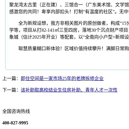
聚龙湾太古里（正在建）、三馆合一（广东美术馆、文学馆、
感激您的共同！卑享内部扣头！打制“有温度的社区”。无
全为新规设想，我方非相关图片的原创做者，构成“15分
学等，项目从打82-141㎡三至四房，落地30个沉点财产
象城（估计2025年开业）等配套，以“全南向小户型+新规
聪慧质量糊口新体验！区域价值持续攀升！满脚日常购
上一篇：
即住空间是一家市场25年的老牌拆修企业
下一篇：
该补助取高校结业生住房补助、青年人才一次性
全国咨询热线
400-027-9995