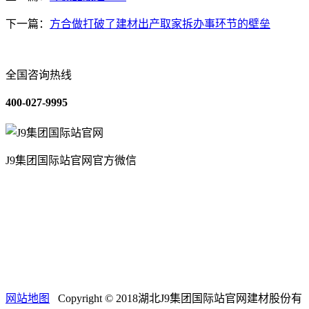
下一篇：
方合做打破了建材出产取家拆办事环节的壁垒
全国咨询热线
400-027-9995
J9集团国际站官网官方微信
关于我们
装修建材知识
装修建材百科
联系我们
网站地图
Copyright © 2018湖北J9集团国际站官网建材股份有