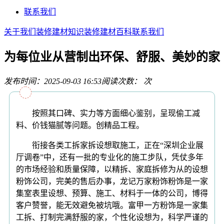
联系我们
关于我们
装修建材知识
装修建材百科
联系我们
为每位业从营制出环保、舒服、美妙的家
发布时间：2025-09-03 16:53
阅读次数：
次
按照其口碑、实力等方面细心鉴别，呈现偷工减
料、价钱猫腻等问题。创精品工程。
衔接各类工拆家拆设想取施工，正在“深圳企业展
厅调卷”中，还有一批的专业化的施工步队，凭仗多年
的市场经验和质量保障，以精拆、家庭拆修为从的设想
粉饰公司，完美的售后办事，龙记万家粉饰粉饰是一家
集室表里设想、预算、施工、材料于一体的公司，博得
客户赞誉，能无效避免被坑哦。富甲一方粉饰是一家集
工拆、打制完满舒服的家，个性化设想为，科学严谨的